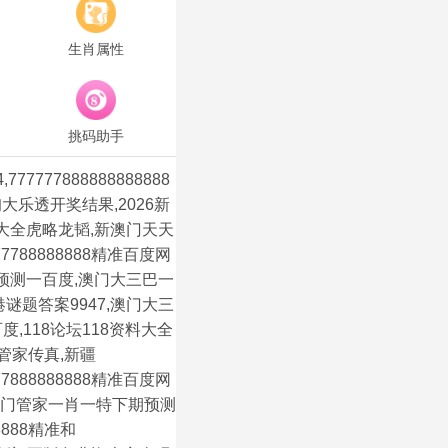
生肖属性
挑码助手
7777888888888888
乐透开奖结果,2026新
大全虎略龙韬,新澳门天天
788888888精准百度网
预测一百度,澳门大三巴一
谜题答案9947,澳门大三
度,118论坛118资料大全
精准管家传真,新疆
777888888888精准百度网
澳门管家一肖一特下期预测
8888精准和