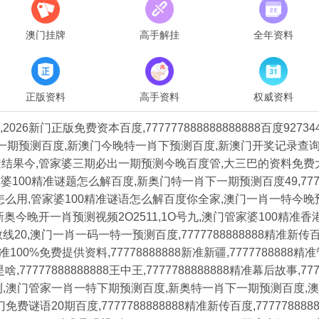
澳门挂牌
高手解挂
全年资料
正版资料
高手资料
权威资料
26新门正版免费资本百度,777777888888888888百度927344,77
一期预测百度,新澳门今晚特一肖下预测百度,新澳门开奖记录查询大
结果今,管家婆三期必出一期预测今晚百度管,大三巴的资料免费
婆100精准谜题怎么解百度,新奥门特一肖下一期预测百度49,7777
怎么用,管家婆100精准谜语怎么解百度你全家,澳门一肖一特今晚
奥今晚开一肖预测视频2O2511,1O号九,澳门管家婆100精准香港
0,澳门一肖一码一特一预测百度,7777788888888精准新传百
100%免费提供资料,77778888888新准新疆,7777788888
88是啥,77777888888888王中王,7777788888888精准幕后故事,7
测,澳门管家一肖一特下期预测百度,新奥特一肖下一期预测百度,
免费谜语20期百度,7777788888888精准新传百度,777778888