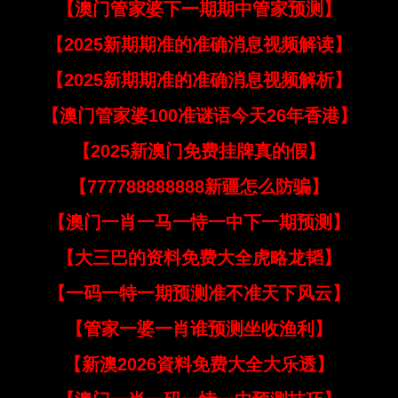
【澳门管家婆下一期期中管家预测】
【2025新期期准的准确消息视频解读】
【2025新期期准的准确消息视频解析】
【澳门管家婆100准谜语今天26年香港】
【2025新澳门免费挂牌真的假】
【777788888888新疆怎么防骗】
【澳门一肖一马一恃一中下一期预测】
【大三巴的资料免费大全虎略龙韬】
【一码一特一期预测准不准天下风云】
【管家一婆一肖谁预测坐收渔利】
【新澳2026資料免费大全大乐透】