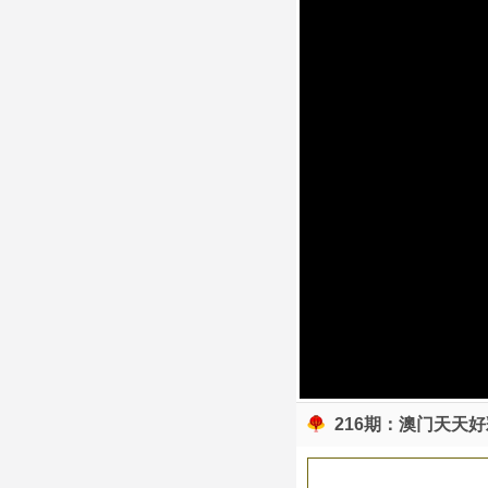
216期：澳门天天