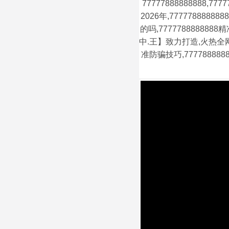
77777888888888,
2026年,7777788888
的吗,7777788888888
中.王】致力打造,火热全网!,
准防骗技巧,77778888