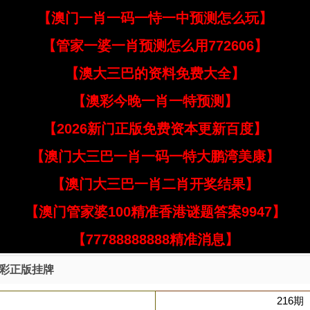
【澳门一肖一码一恃一中预测怎么玩】
【管家一婆一肖预测怎么用772606】
【澳大三巴的资料免费大全】
【澳彩今晚一肖一特预测】
【2026新门正版免费资本更新百度】
【澳门大三巴一肖一码一特大鹏湾美康】
【澳门大三巴一肖二肖开奖结果】
【澳门管家婆100精准香港谜题答案9947】
【77788888888精准消息】
好彩正版挂牌
216期